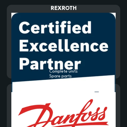
REXROTH
Complete units
Spare parts
Danfoss