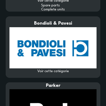
Voir cette catégorie
Spare parts
NOMENCLATURES
Complete units
Bondioli & Pavesi
Voir cette catégorie
Parker