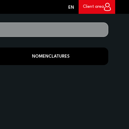
0
Client area
EN
NOMENCLATURES