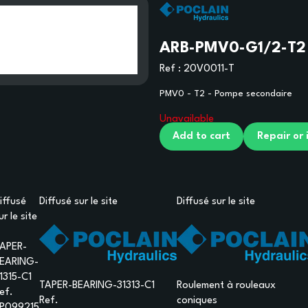
ARB-PMV0-G1/2-T2
Ref :
20V0011-T
PMV0 - T2 - Pompe secondaire
Unavailable
Add to cart
Repair or
iffusé
Diffusé sur le site
Diffusé sur le site
ur le site
APER-
EARING-
1315-C1
TAPER-BEARING-31313-C1
Roulement à rouleaux
ef.
Ref.
coniques
P099215