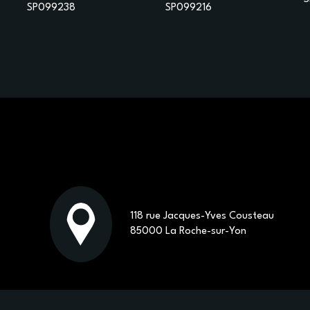
SP099238
SP099216
118 rue Jacques-Yves Cousteau
85000 La Roche-sur-Yon