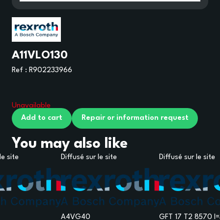
A11VLO130
Ref :
R902233966
Unavailable
Add to cart
Repair or information request
You may also like
le site
Diffusé sur le site
Diffusé sur le site
A4VG40
GFT 17 T2 8570 I