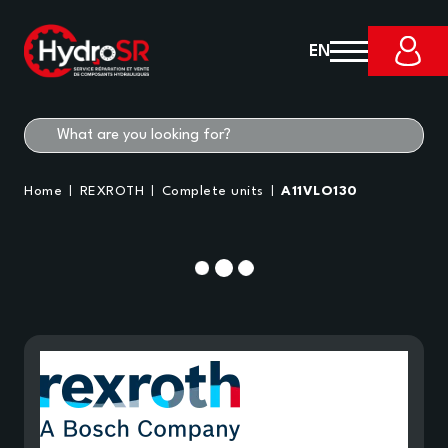
EN
Home
REXROTH
Complete units
A11VLO130